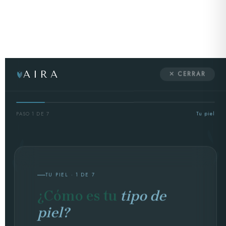
AIRA
✕ CERRAR
PASO 1 DE 7
Tu piel
TU PIEL · 1 DE 7
¿Cómo es tu
tipo de
piel?