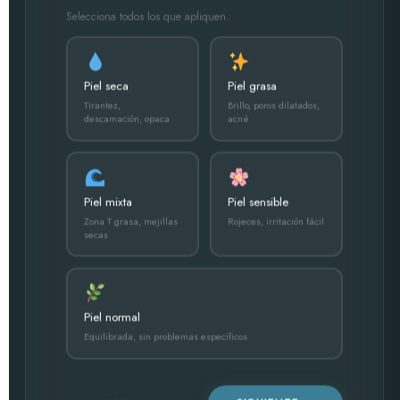
Selecciona todos los que apliquen.
Piel seca
Piel grasa
Tirantez,
Brillo, poros dilatados,
descamación, opaca
acné
Piel mixta
Piel sensible
Zona T grasa, mejillas
Rojeces, irritación fácil
secas
Piel normal
Equilibrada, sin problemas específicos