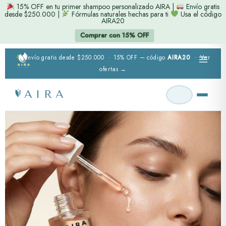
Skip
15% OFF en tu primer shampoo personalizado AIRA |
Envío gratis
desde $250.000 |
Fórmulas naturales hechas para ti
Usa el código
to
AIRA20
content
Comprar con 15% OFF
MAI
Envío gratis desde $250.000 · 15% OFF — código
AIRA20
·
Ver
MEN
ofertas →
AIRA